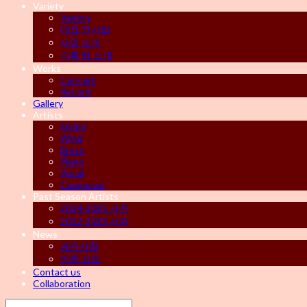
Variety
Variety
대표 인사말
사업 소개
기획 팀 소개
Works
Concert
Record
Gallery
Artists
String
Wind
Brass
Piano
Vocal
Composer
Past Season Artists
2024-2025 시즌
2022-2023 시즌
News
공지사항
언론 보도
Contact us
Collaboration