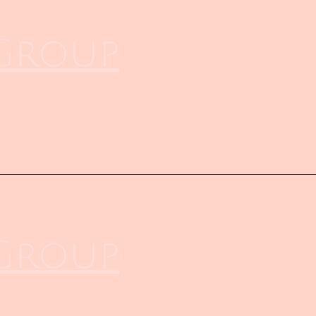
 Group
 Group