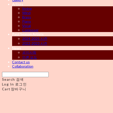
Artists
String
Wind
Brass
Piano
Vocal
Composer
Past Season Artists
2024-2025 시즌
2022-2023 시즌
News
공지사항
언론 보도
Contact us
Collaboration
Search
검색
Log In
로그인
Cart
장바구니