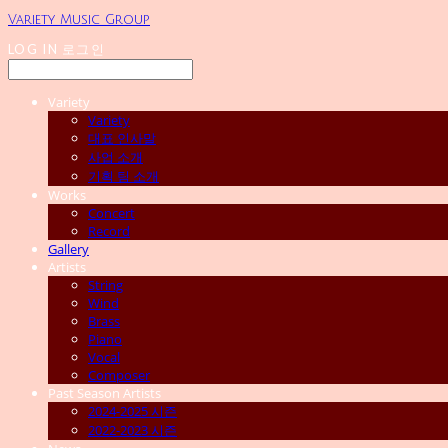
Variety Music Group
LOG IN
로그인
Variety
Variety
대표 인사말
사업 소개
기획 팀 소개
Works
Concert
Record
Gallery
Artists
String
Wind
Brass
Piano
Vocal
Composer
Past Season Artists
2024-2025 시즌
2022-2023 시즌